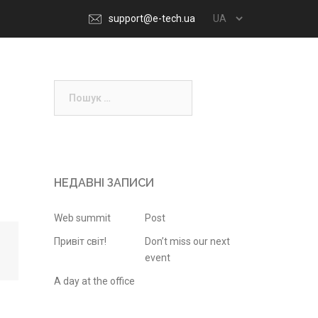
support@e-tech.ua
Проекти
Новини
Вакансії
Контакти
НЕДАВНІ ЗАПИСИ
Web summit
Post
Привіт світ!
Don’t miss our next
event
A day at the office