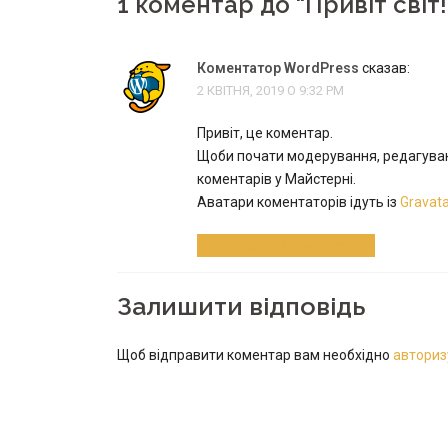
1 коментар до “
Привіт світ!
Коментатор WordPress
сказав:
2 КВІТНЯ, 2019 О 9:32 PM
Привіт, це коментар.
Щоби почати модерування, редагуванн
коментарів у Майстерні.
Аватари коментаторів ідуть із
Gravata
Увійдіть, щоб коментувати
Залишити відповідь
Щоб відправити коментар вам необхідно
авториз