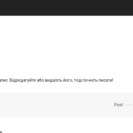
Компанія
ис. Відредагуйте або видаліть його, тоді почніть писати!
Post
⟶