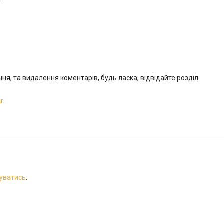
”
я, та видалення коментарів, будь ласка, відвідайте розділ
r
.
уватись
.