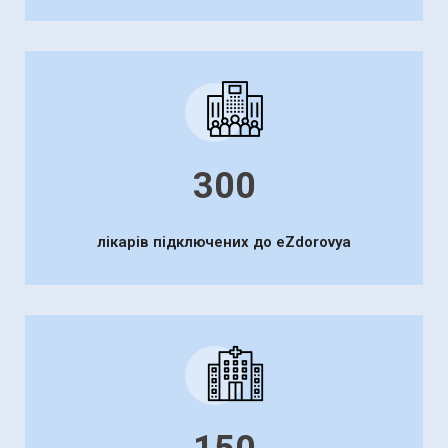
300
лікарів підключених до еZdorovya