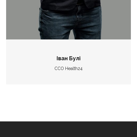
Іван Булі
СCО Health24