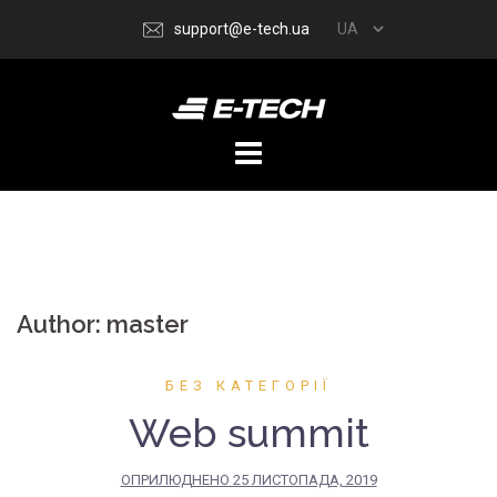
Перейти
support@e-tech.ua
до
вмісту
Author:
master
БЕЗ КАТЕГОРІЇ
Web summit
ОПРИЛЮДНЕНО
25 ЛИСТОПАДА, 2019